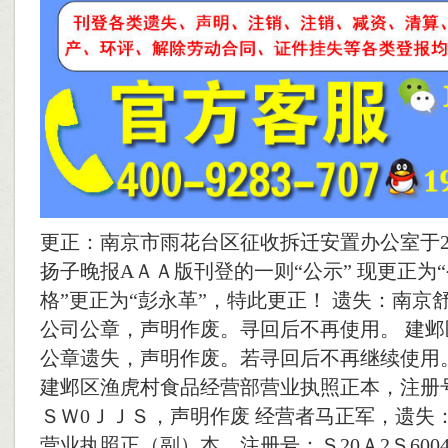
更正：南京市雨花台区征收拆迁安置办公室于2
扬子晚报AＡＡ版刊登的一则“公示” 现更正为“
格”更正为“彭永革”，特此更正！ 遗失：南京
公司公章，声明作废。寻回后不再使用。 建
公章遗失，声明作废。若寻回后不再继续使用
建邺区渔虎村食品经营部营业执照正本，注册号：
ＳＷ0ＪＪＳ，声明作废 经营者马正军，遗失：
营业执照正（副）本，注册号：Ｓ20Ａ2Ｓ600