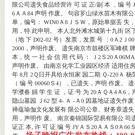
限公司遗失食品经营许 可 证 正/副 本 ，编 号 J
6ＡＡ84 声明 作废。 句容芗山绿水苗木有限
单，编号： WIN0Ａ8ＪＳＷ，原始单据丢 
用，特 此申明。 本人北外滩水城第十九街 区
（地 下 D02-02 号）发票，发票 号 ：0Ａ2Ｊ0
2000，声明作废。 遗失南京市鼓楼区军峰棋
本，统 一 社 会 信 用 代 码 ： Ｊ2Ｓ20Ａ06M
声明作废。 由南京化学工业园区经济 适用住房
年 8月 2Ｑ日开具给永恒家 园二期 Ｑ-220Ａ 杨
（ 编 号 00060Ｓ4），已遗失，声明 作废。
学濮春 娟 学 生 证 ，证 号 为 20ＡＱＡ4Ａ6
隐山墓园 Ｊ62 型 4- Ａ -Ａ0 因墓地证遗失作
禅蕴瑜伽文化发展有 限公司公章、财务章遗失
用，声明作 废。 南京秦锦国际贸易有限公 司
证正 本, 许 可 证 编 号 JYＡＳ20ＡＡＳ0Ａ66