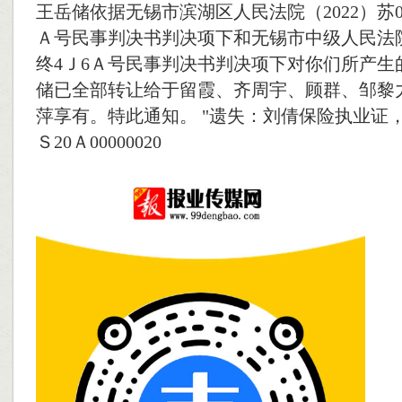
王岳储依据无锡市滨湖区人民法院（2022）苏
Ａ号民事判决书判决项下和无锡市中级人民法院（
终4Ｊ6Ａ号民事判决书判决项下对你们所产生
储已全部转让给于留霞、齐周宇、顾群、邹黎
萍享有。特此通知。 "遗失：刘倩保险执业证，证
Ｓ20Ａ00000020