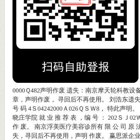
0000Ｑ482声明作废 遗失：南京摩天轮科教设
章，声明作废， 寻回后不再使用。 刘浩东遗
号 码 4Ｓ04242000Ａ026ＱＳＷ8， 特此声
晓庄学院 就 业 推 荐 表 ，编 号 ： 202ＳＪ0
作 废。 南京浮美医疗美容诊所有 限 公 司 原 法 
失，寻回后不再使用，声明 作废。 赢思派企业