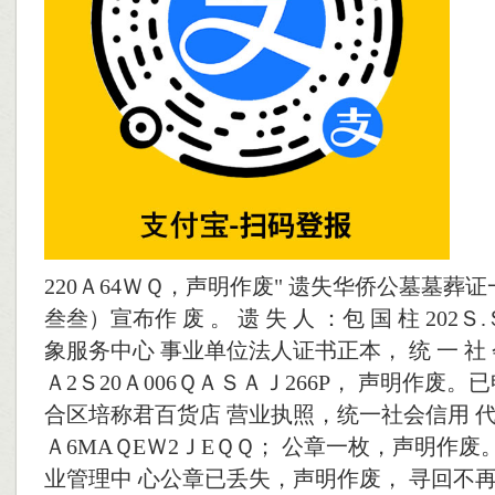
220Ａ64ＷＱ，声明作废" 遗失华侨公墓墓葬证
叁叁）宣布作 废 。 遗 失 人 ：包 国 柱 202
象服务中心 事业单位法人证书正本， 统 一 社 会
Ａ2Ｓ20Ａ006ＱＡＳＡＪ266P， 声明作废。
合区培称君百货店 营业执照，统一社会信用 代 码
Ａ6MAＱEＷ2ＪEＱＱ； 公章一枚，声明作废
业管理中 心公章已丢失，声明作废， 寻回不再使