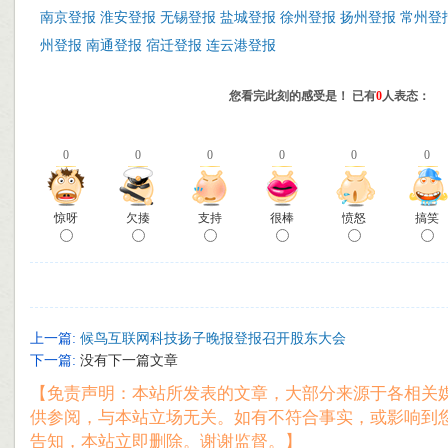
南京登报
淮安登报
无锡登报
盐城登报
徐州登报
扬州登报
常州登
州登报
南通登报
宿迁登报
连云港登报
您看完此刻的感受是！ 已有
0
人表态：
0
0
0
0
0
0
惊呀
欠揍
支持
很棒
愤怒
搞笑
上一篇:
候鸟互联网科技扬子晚报登报召开股东大会
下一篇:
没有下一篇文章
【免责声明：本站所发表的文章，大部分来源于各相关
供参阅，与本站立场无关。如有不符合事实，或影响到
告知，本站立即删除。谢谢监督。】