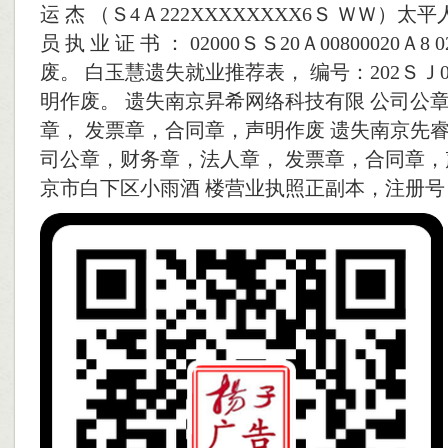
运 杰 （Ｓ4Ａ222XXXXXXXX6Ｓ ＷＷ）
员 执 业 证 书 ： 02000ＳＳ20Ａ00800020Ａ8
废。 白玉慧遗失就业推荐表， 编号：202ＳＪ0
明作废。 遗失南京昇希网络科技有限 公司公
章， 发票章，合同章，声明作废 遗失南京先睿
司公章，财务章，法人章， 发票章，合同章，声
京市白下区小雨酒 楼营业执照正副本，注册号 Ｓ