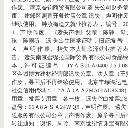
作废。 南京奋钧商贸有限公司遗 失公司财务章
废。 建邺区照直开餐饮店公章 遗失，声明作废
继续使用。 钟汝梅遗失就业推荐表， 编号：202
0，声 明作废。 《遗失声明》父亲：陈静，母
孩：陈雨昕，遗 失出生医学证明，旧证编 号 ：L
Ａ，声 明 作 废。 挂失 本人钮欣泽就业推 
告。 遗失南京蜜缇拉国际贸易 有限公司食品经
本 ，许 可 证 编 号 ： JYＡＳ20Ａ0400Ｊ6Ｊ
区金城博方建材经营部遗失公章、法人章（王
作废，寻回后不再继续使用。 北京丰瑞鸿运
社会信用代码：Ｊ2ＡＡ0ＡＡ2MA00AU8X4
用章、发票专用章，各一枚，遗失空白发票2
盘号：66Ａ8ＡＳＡ24ＷＱ8，声明作废。 遗
送服务有限公司公章，声明作废。原章寻回后
转让通知：谢钢、周玲、南京世纪情珠宝有限