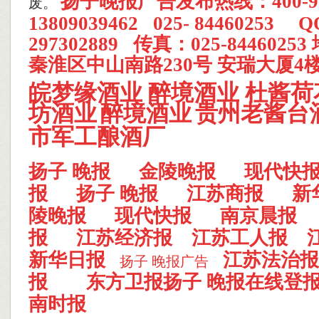
扬子晚报
广告发布热线：400-9
废。
13809039462 025- 84460253 
297302889 传真：025-844602
秦淮区中山南路230号 安瑞大厦4楼
皖梦缘酒业
醉境酒业
杜酱荷
坊酒业
醉境酒业
贵州老酱台
市军工酿酒厂
扬子 晚报
金陵晚报
现代快
报
扬子 晚报
江苏商报
新
陵晚报
现代快报
南京晨报
报
江苏经济报
江苏工人报
新华日报
江苏法治报
扬子 晚报广告
报
东方卫报
扬子 晚报在线登
南时报