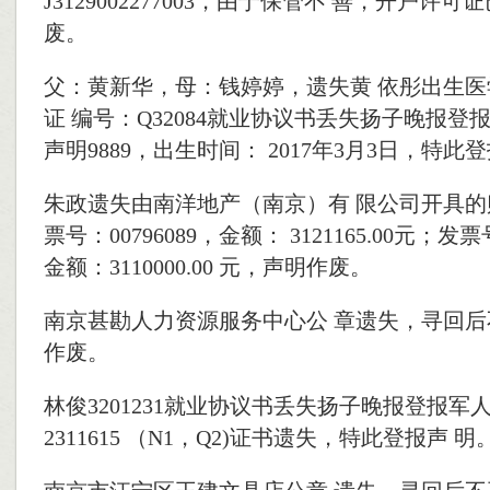
J3129002277003，由于保管不 善，开户许
废。
父：黄新华，母：钱婷婷，遗失黄 依彤出生
证 编号：Q32084就业协议书丢失扬子晚报登
声明9889，出生时间： 2017年3月3日，特此
朱政遗失由南洋地产（南京）有 限公司开具的
票号：00796089，金额： 3121165.00元；发票号
金额：3110000.00 元，声明作废。
南京甚勘人力资源服务中心公 章遗失，寻回
作废。
林俊3201231就业协议书丢失扬子晚报登报
2311615 （N1，Q2)证书遗失，特此登报声 明