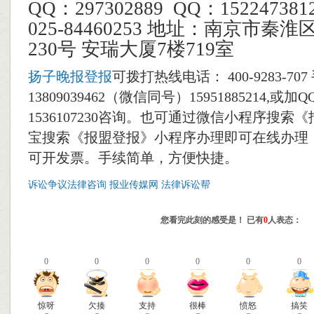
QQ：297302889 QQ：1522473
025-84460253 地址：南京市秦
230号 安瑞大厦7楼719室
扬子晚报登报
可拨打热线电话： 400-9283-70
13809039462（微信同号）15951885214,或加QQ
1536107230咨询。也可通过微信小程序搜索
宝搜索《报盟登报》小程序办理即可在线办理
可开发票。手续简单，方便快捷。
诉讼争议法律咨询
报业传媒网
法律诉讼帮
您看完此刻的感受是！ 已有
0
人表态：
0
0
0
0
0
0
惊呀
欠揍
支持
很棒
愤怒
搞笑