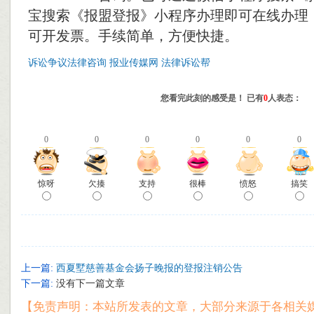
宝搜索《报盟登报》小程序办理即可在线办理
可开发票。手续简单，方便快捷。
诉讼争议法律咨询
报业传媒网
法律诉讼帮
您看完此刻的感受是！ 已有
0
人表态：
0
0
0
0
0
0
惊呀
欠揍
支持
很棒
愤怒
搞笑
上一篇:
西夏墅慈善基金会扬子晚报的登报注销公告
下一篇:
没有下一篇文章
【免责声明：本站所发表的文章，大部分来源于各相关