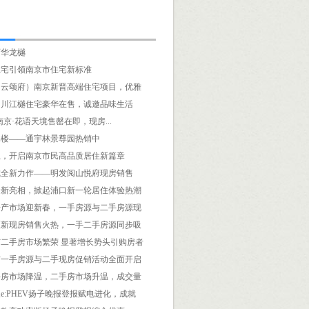
西华龙樾
住宅引领南京市住宅新标准
（云颂府）南京新晋高端住宅项目，优雅
山川江樾住宅豪华在售，诚邀品味生活
南京·花语天境售罄在即，现房...
宅楼——通宇林景尊园热销中
上，开启南京市民高品质居住新篇章
城全新力作——明发阅山悦府现房销售
全新亮相，掀起浦口新一轮居住体验热潮
房产市场迎新春，一手房源与二手房源现
区新现房销售火热，一手二手房源同步吸
二手房市场繁荣 显著增长势头引购房者
市一手房源与二手现房促销活动全面开启
手房市场降温，二手房市场升温，成交量
e:PHEV扬子晚报登报赋电进化，成就