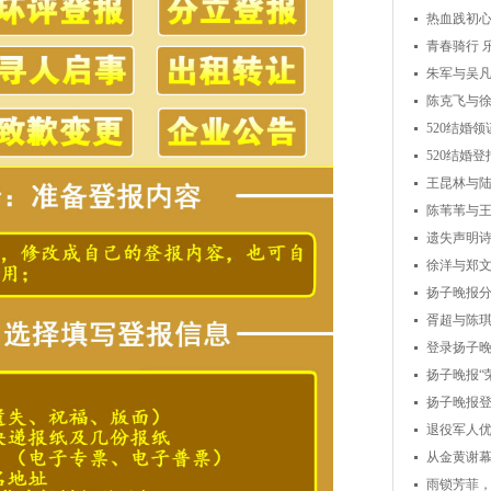
热血践初
动...
青春骑行 
朱军与吴
陈克飞与
520结婚
520结婚
王昆林与
陈苇苇与
遗失声明
徐洋与郑
扬子晚报
胥超与陈
登录扬子
扬子晚报“
扬子晚报
退役军人
从金黄谢
雨锁芳菲