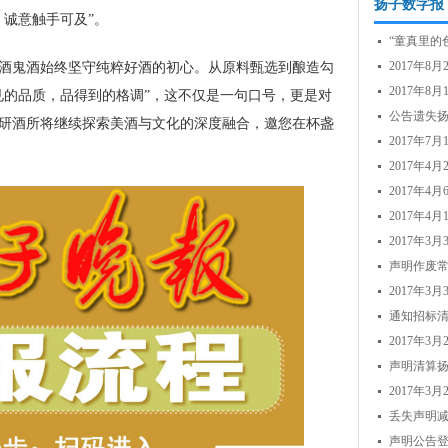
扬子数字报
，诚意触手可及”。
“童真里的
2017年8
鬼酒始终坚守纯粹好酒的初心。从原料甄选到酿造勾
2017年
见的品质，品得到的格调”，这不仅是一句口号，更是对
公告遗失
研酒所将继续探索美酒与文化的深度融合，邀您在杯盏
2017年
公...
2017年4
2017年
2017年
2017年
声明作废
2017年
通知招标
2017年
声明清算扬
2017年3
丢失声明减
报...
声明公告登