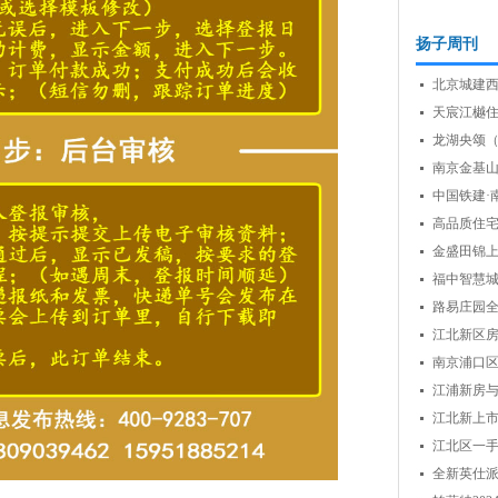
扬子周刊
北京城建
天宸江樾
龙湖央颂
生...
南京金基
中国铁建·
高品质住
金盛田锦
福中智慧
路易庄园
江北新区
房...
南京浦口
引...
江浦新房与
瞩...
江北新上
江北区一
稳...
全新英仕派
精“...