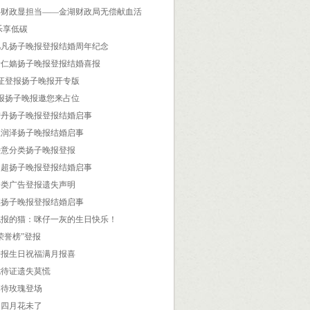
心财政显担当——金湖财政局无偿献血活
乐享低碳
凡凡扬子晚报登报结婚周年纪念
徐仁嫱扬子晚报登报结婚喜报
领证登报扬子晚报开专版
登报扬子晚报邀您来占位
陆丹扬子晚报登报结婚启事
王润泽扬子晚报结婚启事
诗意分类扬子晚报登报
文超扬子晚报登报结婚启事
分类广告登报遗失声明
琪扬子晚报登报结婚启事
晚报的猫：咪仔一灰的生日快乐！
荣誉榜”登报
登报生日祝福满月报喜
优待证遗失莫慌
幕待玫瑰登场
，四月花未了