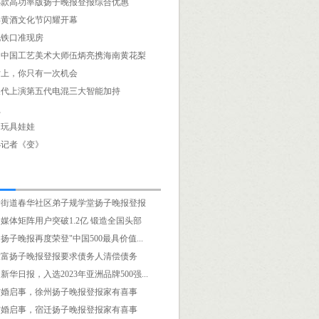
24款高功率版扬子晚报登报综合优惠
3年黄酒文化节闪耀开幕
地铁口准现房
！中国工艺美术大师伍炳亮携海南黄花梨
女上，你只有一次机会
换代上演第五代电混三大智能加持
员
的玩具娃娃
小记者《变》
安街道春华社区弟子规学堂扬子晚报登报
媒体矩阵用户突破1.2亿 锻造全国头部
扬子晚报再度荣登"中国500最具价值...
大富扬子晚报登报要求债务人清偿债务
华日报，入选2023年亚洲品牌500强...
结婚启事，徐州扬子晚报登报家有喜事
结婚启事，宿迁扬子晚报登报家有喜事