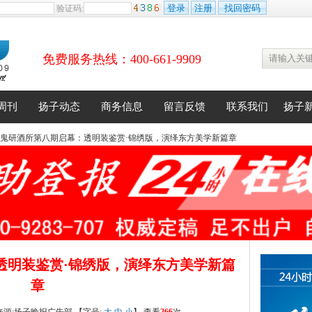
验证码:
免费服务热线：400-661-9909
周刊
扬子动态
商务信息
留言反馈
联系我们
扬子
酒鬼研酒所第八期启幕：透明装鉴赏·锦绣版，演绎东方美学新篇章
透明装鉴赏·锦绣版，演绎东方美学新篇
章