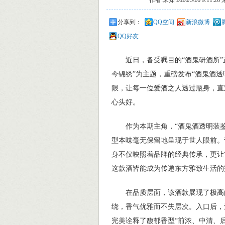
作者:未知 2026/5/26 9:1
分享到：
QQ空间
新浪微博
QQ好友
近日，备受瞩目的“酒鬼研酒所”正
今锦绣”为主题，重磅发布“酒鬼酒透
限，让每一位爱酒之人透过瓶身，直
心头好。
作为本期主角，“酒鬼酒透明装鉴赏
型本味毫无保留地呈现于世人眼前。
身不仅映照着品牌的经典传承，更让
这款酒皆能成为传递东方雅致生活的
在品质层面，该酒款展现了极高的
绕，香气优雅而不失层次。入口后，
完美诠释了馥郁香型“前浓、中清、