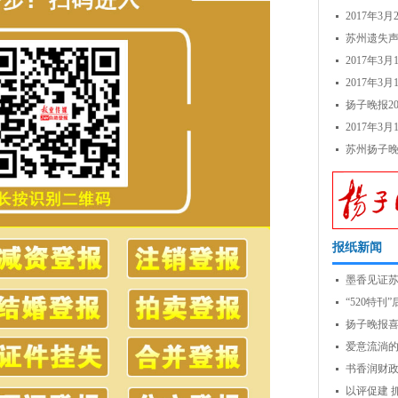
2017年
苏州遗失
2017年3
2017年
扬子晚报20
2017年
苏州扬子
报纸新闻
墨香见证
“520特
扬子晚报
爱意流淌
书香润财政
以评促建 