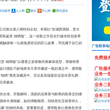
1:26 来源:扬子晚报广告部 【字号:
大
中
小
】 查看
266
次
腾讯微博
人人网
微信
开心网
腾讯朋友
式推出第八期特别企划。本期以“饮湘西酒脉，赏古
明装鉴赏·锦绣版”。这一创新之作旨在打破传统包装界
观触摸每一坛酒鬼酒背后的匠心故事，寻找属于自己的
广告联系电
免费服务热
·锦绣版”以通透之姿致敬经典麻袋造型，将馥郁香
广告服务传
设计团队巧妙地将东方美学藏进一瓶好酒之中，透明瓶
业务一部：
“锦绣”寓意深藏其中。无论是高端宴饮还是珍贵礼赠，
完美载体。
业务二部：
水准。开瓶瞬间，清新的花果香与醇厚的陈香交织缠
业务三部：
酒体丰满细腻，如丝绸般顺滑，回味悠长且留香持久，
后酱”的独特风格。更重要的是，透明瓶身让酒液色泽清