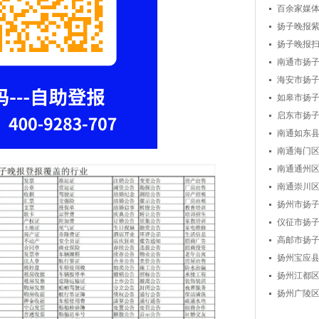
百余家媒
扬子晚报紫
扬子晚报
南通市扬
海安市扬
如皋市扬
启东市扬
南通如东
南通海门
南通通州
南通崇川
扬州市扬
仪征市扬
高邮市扬
扬州宝应
扬州江都
扬州广陵