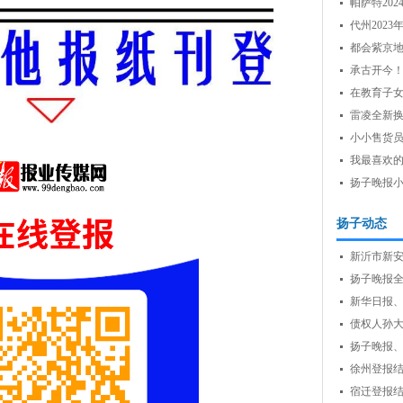
帕萨特20
40,000...
代州202
都会紫京
承古开今
珍...
在教育子
雷凌全新
小小售货
我最喜欢
扬子晚报
扬子动态
新沂市新
清...
扬子晚报全
民...
新华日报、
债权人孙
扬子晚报、新
徐州登报
宿迁登报