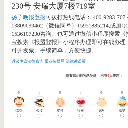
230号 安瑞大厦7楼719室
扬子晚报登报
可拨打热线电话： 400-9283-70
13809039462（微信同号）15951885214,或加QQ
1536107230咨询。也可通过微信小程序搜索
宝搜索《报盟登报》小程序办理即可在线办理
可开发票。手续简单，方便快捷。
诉讼争议法律咨询
报业传媒网
法律诉讼帮
您看完此刻的感受是！ 已有
0
人表态：
0
0
0
0
0
0
惊呀
欠揍
支持
很棒
愤怒
搞笑