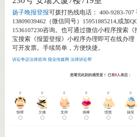
230号 安瑞大厦7楼719室
扬子晚报登报
可拨打热线电话： 400-9283-70
13809039462（微信同号）15951885214,或加QQ
1536107230咨询。也可通过微信小程序搜索
宝搜索《报盟登报》小程序办理即可在线办理
可开发票。手续简单，方便快捷。
诉讼争议法律咨询
报业传媒网
法律诉讼帮
您看完此刻的感受是！ 已有
0
人表态：
0
0
0
0
0
0
惊呀
欠揍
支持
很棒
愤怒
搞笑