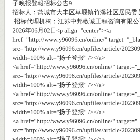
子晚报登報招标公告9
招标人：盐城市大丰区草堰镇竹溪社区居民委
招标代理机构：江苏中邦敬诚工程咨询有限公
2026年06月02日<p align="center"><a
href="http://www.y96096.cn/online/" target="_b
src="http://www.y96096.cn/upfiles/article/2023
width=100% alt="扬子登报" /></a>
<a href="http://www.y96096.cn/online/" target=
src="http://www.y96096.cn/upfiles/article/2023
width=100% alt="扬子登报" /></a>
<a href="http://www.y96096.cn/online/" target=
src="http://www.y96096.cn/upfiles/article/2023
width=100% alt="扬子登报" /></a>
<a href="http://www.y96096.cn/online/" target=
src="http://www.y96096.cn/upfiles/article/2023
width=100% alt="扬子登报" /></a>