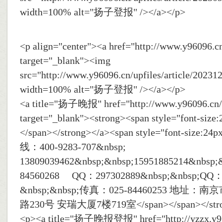
width=100% alt="扬子登报" /></a></p>
<p align="center"><a href="http://www.y96096.cn
target="_blank"><img
src="http://www.y96096.cn/upfiles/article/2023
width=100% alt="扬子登报" /></a></p>
<a title="扬子晚报" href="http://www.y96096.cn/
target="_blank"><strong><span style="font-s
</span></strong></a><span style="font-siz
线：400-9283-707&nbsp;
13809039462&nbsp;&nbsp;15951885214&nbsp;&
84560268 QQ：297302889&nbsp;&nbsp;QQ：
&nbsp;&nbsp;传真：025-84460253 地址
路230号 安瑞大厦7楼719室</span></span></stron
<p><a title="扬子晚报登报" href="http://yzzx.y96