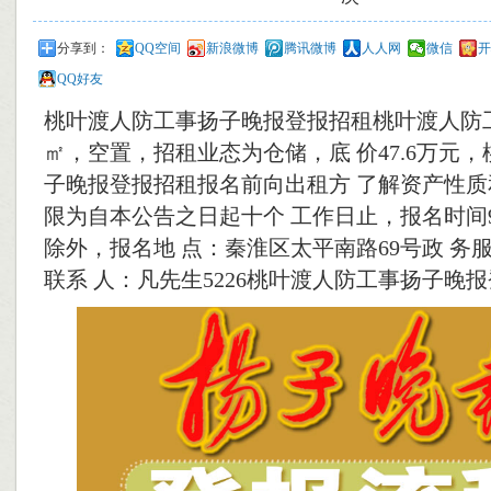
分享到：
QQ空间
新浪微博
腾讯微博
人人网
微信
开
QQ好友
桃叶渡人防工事扬子晚报登报招租桃叶渡人防工
㎡，空置，招租业态为仓储，底 价47.6万元
子晚报登报招租报名前向出租方 了解资产性质
限为自本公告之日起十个 工作日止，报名时间9:00
除外，报名地 点：秦淮区太平南路69号政 务服
联系 人：凡先生5226桃叶渡人防工事扬子晚报