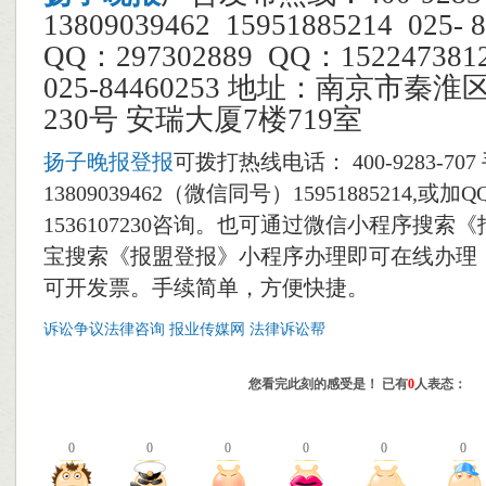
13809039462 15951885214 025
QQ：297302889 QQ：1522473
025-84460253 地址：南京市秦
230号 安瑞大厦7楼719室
扬子晚报登报
可拨打热线电话： 400-9283-70
13809039462（微信同号）15951885214,或加QQ
1536107230咨询。也可通过微信小程序搜索
宝搜索《报盟登报》小程序办理即可在线办理
可开发票。手续简单，方便快捷。
诉讼争议法律咨询
报业传媒网
法律诉讼帮
您看完此刻的感受是！ 已有
0
人表态：
0
0
0
0
0
0