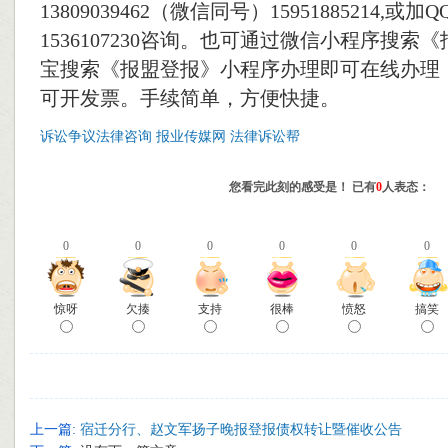
13809039462（微信同号）15951885214,或加QQ
1536107230咨询。也可通过微信小程序搜索
宝搜索《报盟登报》小程序办理即可在线办理
可开发票。手续简单，方便快捷。
诉讼争议法律咨询
报业传媒网
法律诉讼帮
您看完此刻的感受是！ 已有
0
人表态：
0
0
0
0
0
0
惊呀
欠揍
支持
很棒
愤怒
搞笑
上一篇:
宿迁分行、赵文军扬子晚报登报债权转让暨催收公告