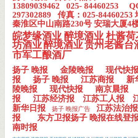
13809039462 025- 84460253 
297302889 传真：025-844602
秦淮区中山南路230号 安瑞大厦4楼
皖梦缘酒业
醉境酒业
杜酱荷
坊酒业
醉境酒业
贵州老酱台
市军工酿酒厂
扬子 晚报
金陵晚报
现代快
报
扬子 晚报
江苏商报
新
陵晚报
现代快报
南京晨报
报
江苏经济报
江苏工人报
新华日报
江苏法治报
扬子 晚报广告
报
东方卫报
扬子 晚报在线登
南时报