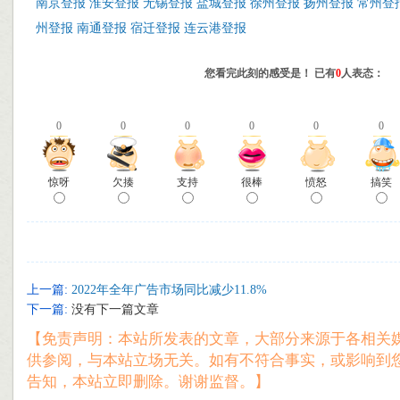
南京登报
淮安登报
无锡登报
盐城登报
徐州登报
扬州登报
常州登
州登报
南通登报
宿迁登报
连云港登报
您看完此刻的感受是！ 已有
0
人表态：
0
0
0
0
0
0
惊呀
欠揍
支持
很棒
愤怒
搞笑
上一篇:
2022年全年广告市场同比减少11.8%
下一篇:
没有下一篇文章
【免责声明：本站所发表的文章，大部分来源于各相关
供参阅，与本站立场无关。如有不符合事实，或影响到
告知，本站立即删除。谢谢监督。】