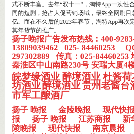
式不断丰富。去年“双十一”，淘特App一次性
同的短剧，抢占大促营销场域，最终全网剧目总
亿。而在不久后的2023年春节，淘特App再次
其年货节的推广。
扬子晚报
广告发布热线：400-928
13809039462 025- 84460253 
297302889 传真：025-844602
秦淮区中山南路230号 安瑞大厦4楼
皖梦缘酒业
醉境酒业
杜酱荷
坊酒业
醉境酒业
贵州老酱台
市军工酿酒厂
扬子 晚报
金陵晚报
现代快
报
扬子 晚报
江苏商报
新
陵晚报
现代快报
南京晨报