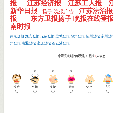
报
江苏经济报
江苏工人报
新华日报
江苏法治报
扬子 晚报广告
报
东方卫报
扬子 晚报在线登
南时报
南京登报
淮安登报
无锡登报
盐城登报
徐州登报
扬州登报
常州登
州登报
南通登报
宿迁登报
连云港登报
您看完此刻的感受是！ 已有
0
人表态：
0
0
0
0
0
0
惊呀
欠揍
支持
很棒
愤怒
搞笑