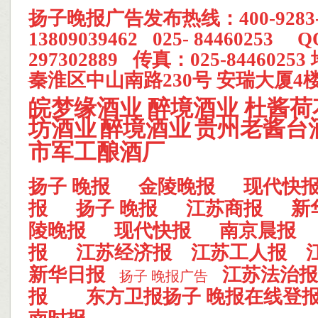
扬子晚报
广告发布热线：400-928
13809039462 025- 84460253 
297302889 传真：025-844602
秦淮区中山南路230号 安瑞大厦4楼
皖梦缘酒业
醉境酒业
杜酱荷
坊酒业
醉境酒业
贵州老酱台
市军工酿酒厂
扬子 晚报
金陵晚报
现代快
报
扬子 晚报
江苏商报
新
陵晚报
现代快报
南京晨报
报
江苏经济报
江苏工人报
新华日报
江苏法治报
扬子 晚报广告
报
东方卫报
扬子 晚报在线登