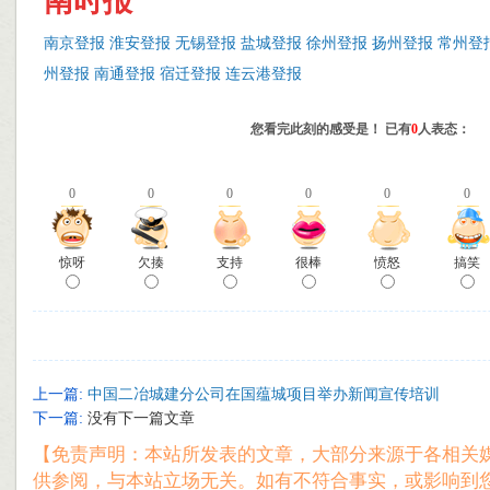
南时报
南京登报
淮安登报
无锡登报
盐城登报
徐州登报
扬州登报
常州登
州登报
南通登报
宿迁登报
连云港登报
您看完此刻的感受是！ 已有
0
人表态：
0
0
0
0
0
0
惊呀
欠揍
支持
很棒
愤怒
搞笑
上一篇:
中国二冶城建分公司在国蕴城项目举办新闻宣传培训
下一篇:
没有下一篇文章
【免责声明：本站所发表的文章，大部分来源于各相关
供参阅，与本站立场无关。如有不符合事实，或影响到