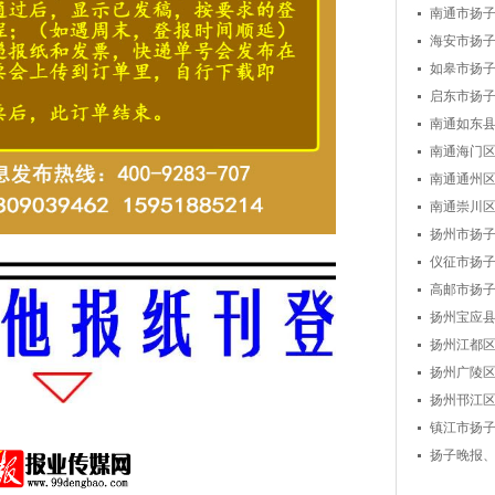
南通市扬
海安市扬
如皋市扬
启东市扬
南通如东
南通海门
南通通州
南通崇川
扬州市扬
仪征市扬
高邮市扬
扬州宝应
扬州江都
扬州广陵
扬州邗江
镇江市扬
扬子晚报、
福...