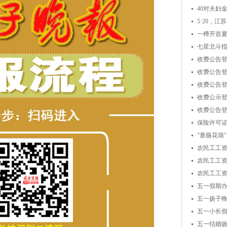
40对夫妇
5·20，江苏
一樽开首
七星北斗指
收费公告
收费公告
收费公告
收费公示登
收费公告
保险许可
“蔷薇花墙
农民工工
农民工工
农民工工
五一假期
五一扬子
五一小长
五一结婚