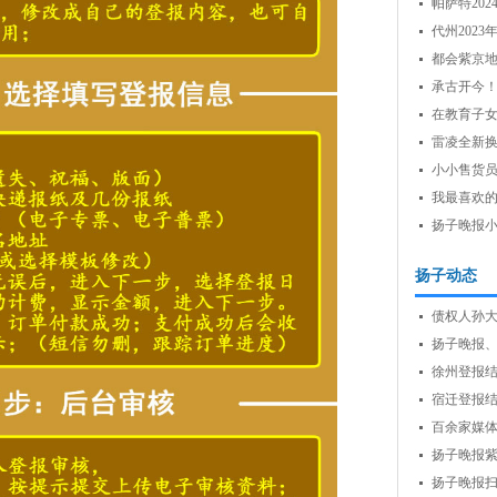
帕萨特20
40,000...
代州202
都会紫京
承古开今
珍...
在教育子
雷凌全新
小小售货
我最喜欢
扬子晚报
扬子动态
债权人孙
扬子晚报、新
徐州登报
宿迁登报
百余家媒
扬子晚报紫
扬子晚报