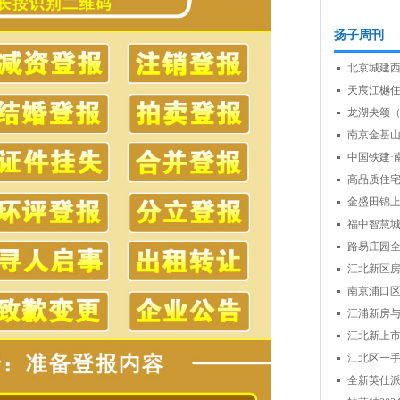
扬子周刊
北京城建
天宸江樾
龙湖央颂
生...
南京金基
中国铁建·
高品质住
金盛田锦
福中智慧
路易庄园
江北新区
房...
南京浦口
引...
江浦新房与
瞩...
江北新上
江北区一
稳...
全新英仕派
精“...