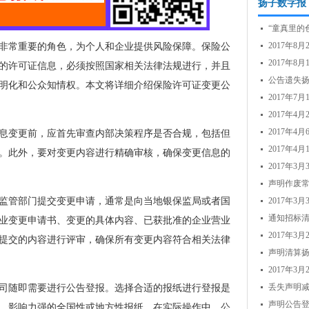
扬子数字报
“童真里的
2017年8
非常重要的角色，为个人和企业提供风险保障。保险公
2017年
的许可证信息，必须按照国家相关法律法规进行，并且
公告遗失
明化和公众知情权。本文将详细介绍保险许可证变更公
2017年
公...
2017年4
2017年
息变更前，应首先审查内部决策程序是否合规，包括但
2017年
。此外，要对变更内容进行精确审核，确保变更信息的
2017年
声明作废
监管部门提交变更申请，通常是向当地银保监局或者国
2017年
通知招标
业变更申请书、变更的具体内容、已获批准的企业营业
2017年
提交的内容进行评审，确保所有变更内容符合相关法律
声明清算扬
2017年3
丢失声明减
司随即需要进行公告登报。选择合适的报纸进行登报是
报...
声明公告登
、影响力强的全国性或地方性报纸。在实际操作中，公