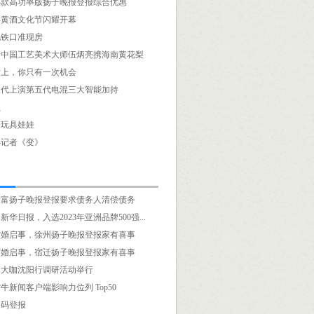
24款高功率版扬子晚报登报综合优惠
3年黄酒文化节闪耀开幕
地铁口准现房
！中国工艺美术大师伍炳亮携海南黄花梨
女上，你只有一次机会
换代上演第五代电混三大智能加持
员
的玩具娃娃
小记者《变》
大富扬子晚报登报要求债务人清偿债务
华日报，入选2023年亚洲品牌500强...
结婚启事，徐州扬子晚报登报家有喜事
结婚启事，宿迁扬子晚报登报家有喜事
体大咖沈阳行调研活动举行
牛新闻客户端影响力位列 Top50
扫码登报