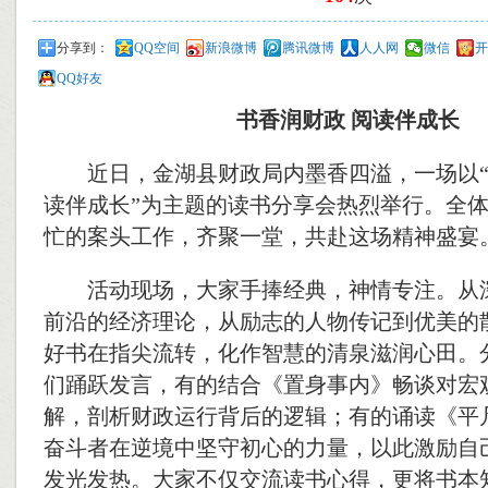
分享到：
QQ空间
新浪微博
腾讯微博
人人网
微信
开
QQ好友
书香润财政 阅读伴成长
近日，金湖县财政局内墨香四溢，一场以“
读伴成长”为主题的读书分享会热烈举行。全
忙的案头工作，齐聚一堂，共赴这场精神盛宴
活动现场，大家手捧经典，神情专注。从
前沿的经济理论，从励志的人物传记到优美的
好书在指尖流转，化作智慧的清泉滋润心田。
们踊跃发言，有的结合《置身事内》畅谈对宏
解，剖析财政运行背后的逻辑；有的诵读《平
奋斗者在逆境中坚守初心的力量，以此激励自
发光发热。大家不仅交流读书心得，更将书本